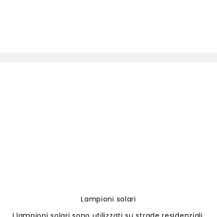
Lampioni solari
I lampioni solari sono utilizzati su strade residenziali,